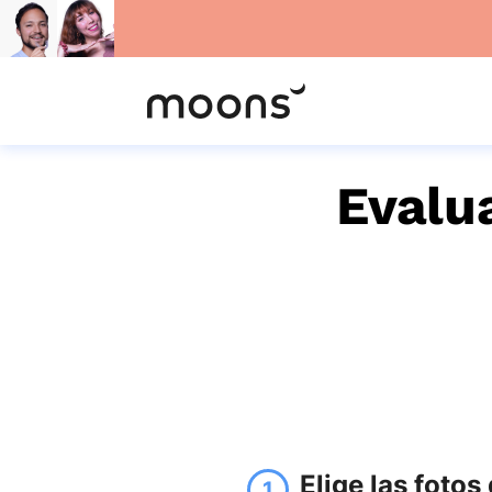
Evalua
Elige las foto
1