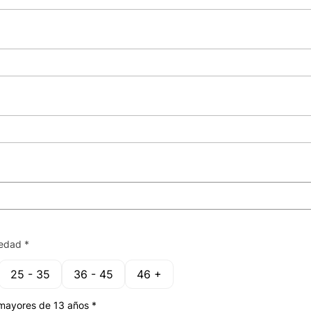
 edad *
25 - 35
36 - 45
46 +
mayores de 13 años *